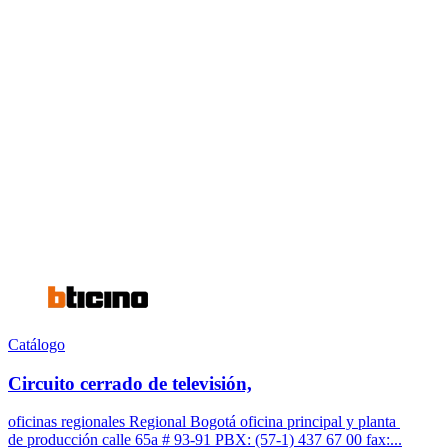
Catálogo
Circuito cerrado de televisión,
oficinas regionales Regional Bogotá oficina principal y planta
de producción calle 65a # 93-91 PBX: (57-1) 437 67 00 fax:...