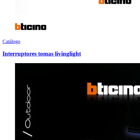
Catálogo
Interruptores tomas livinglight