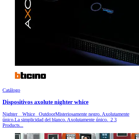
Catálogo
Dispositivos axolute nighter whice
Nighter Whice OutdoorMisteriosamente negro. Axolutamente
único.La simplicidad del blanco. Axolutamente único. 2 3
Products...