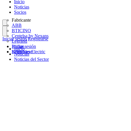
Inicio
Noticias
Socios
Fabricante
ABB
BTICINO
Centelsa by Nexans
Iniciar sesión
Registrarse
Legrand
Philips
Iniciar sesión
Inicio
Schneider Electric
Registrarse
Noticias
Noticias del Sector