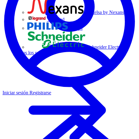
Centelsa by Nexans
Legrand
Philips
Schneider Electric
Todos los socios
Iniciar sesión
Registrarse