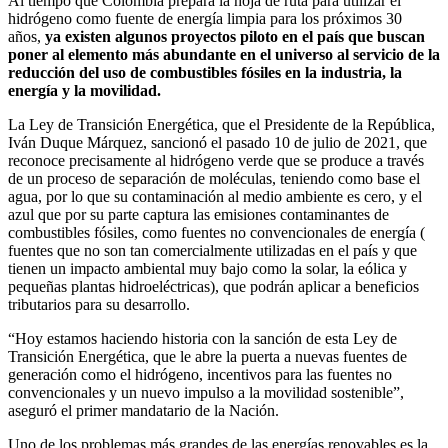
Al tiempo que Colombia prepara la hoja de ruta para utilizar el
hidrógeno como fuente de energía limpia para los próximos 30
años,
ya existen algunos proyectos piloto en el país que buscan
poner al elemento más abundante en el universo al servicio de la
reducción del uso de combustibles fósiles en la industria, la
energía y la movilidad.
La Ley de Transición Energética, que el Presidente de la República,
Iván Duque Márquez, sancionó el pasado 10 de julio de 2021, que
reconoce precisamente al hidrógeno verde que se produce a través
de un proceso de separación de moléculas, teniendo como base el
agua, por lo que su contaminación al medio ambiente es cero, y el
azul que por su parte captura las emisiones contaminantes de
combustibles fósiles, como fuentes no convencionales de energía (
fuentes que no son tan comercialmente utilizadas en el país y que
tienen un impacto ambiental muy bajo como la solar, la eólica y
pequeñas plantas hidroeléctricas), que podrán aplicar a beneficios
tributarios para su desarrollo.
“Hoy estamos haciendo historia con la sanción de esta Ley de
Transición Energética, que le abre la puerta a nuevas fuentes de
generación como el hidrógeno, incentivos para las fuentes no
convencionales y un nuevo impulso a la movilidad sostenible”,
aseguró el primer mandatario de la Nación.
Uno de los problemas más grandes de las energías renovables es la