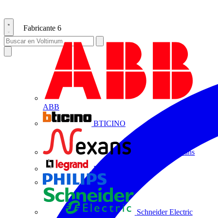
Fabricante
6
ABB
BTICINO
Centelsa by Nexans
Legrand
Philips
Schneider Electric