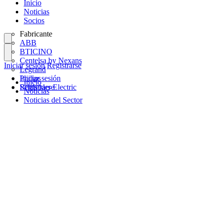
Inicio
Noticias
Socios
Fabricante
ABB
BTICINO
Centelsa by Nexans
Iniciar sesión
Registrarse
Legrand
Philips
Iniciar sesión
Inicio
Schneider Electric
Registrarse
Noticias
Noticias del Sector