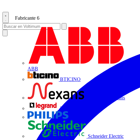
Fabricante
6
ABB
BTICINO
Centelsa by Nexans
Legrand
Philips
Schneider Electric