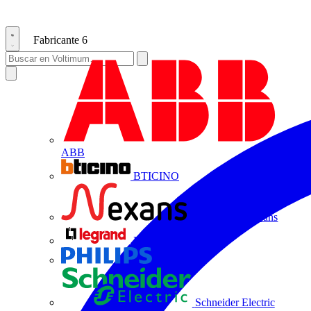
Fabricante
6
ABB
BTICINO
Centelsa by Nexans
Legrand
Philips
Schneider Electric