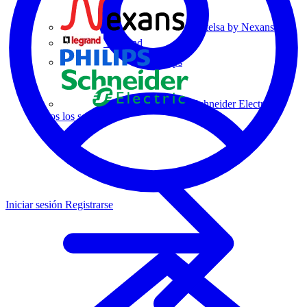
Centelsa by Nexans
Legrand
Philips
Schneider Electric
Todos los socios
Iniciar sesión
Registrarse