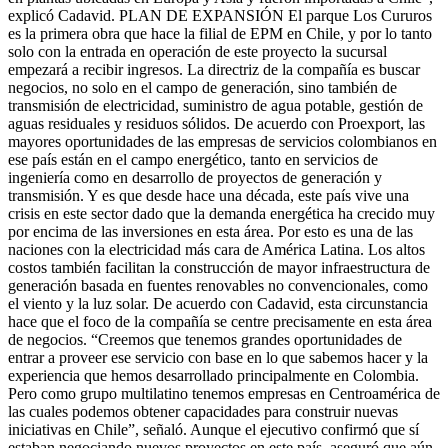
explicó Cadavid. PLAN DE EXPANSIÓN El parque Los Cururos
es la primera obra que hace la filial de EPM en Chile, y por lo tanto
solo con la entrada en operación de este proyecto la sucursal
empezará a recibir ingresos. La directriz de la compañía es buscar
negocios, no solo en el campo de generación, sino también de
transmisión de electricidad, suministro de agua potable, gestión de
aguas residuales y residuos sólidos. De acuerdo con Proexport, las
mayores oportunidades de las empresas de servicios colombianos en
ese país están en el campo energético, tanto en servicios de
ingeniería como en desarrollo de proyectos de generación y
transmisión. Y es que desde hace una década, este país vive una
crisis en este sector dado que la demanda energética ha crecido muy
por encima de las inversiones en esta área. Por esto es una de las
naciones con la electricidad más cara de América Latina. Los altos
costos también facilitan la construcción de mayor infraestructura de
generación basada en fuentes renovables no convencionales, como
el viento y la luz solar. De acuerdo con Cadavid, esta circunstancia
hace que el foco de la compañía se centre precisamente en esta área
de negocios. “Creemos que tenemos grandes oportunidades de
entrar a proveer ese servicio con base en lo que sabemos hacer y la
experiencia que hemos desarrollado principalmente en Colombia.
Pero como grupo multilatino tenemos empresas en Centroamérica de
las cuales podemos obtener capacidades para construir nuevas
iniciativas en Chile”, señaló. Aunque el ejecutivo confirmó que sí
estaban negociando nuevos proyectos en este país, aseguró que aún