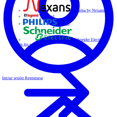
Centelsa by Nexans
Legrand
Philips
Schneider Electric
Todos los socios
Iniciar sesión
Registrarse