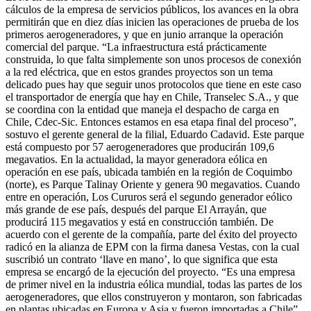
cálculos de la empresa de servicios públicos, los avances en la obra
permitirán que en diez días inicien las operaciones de prueba de los
primeros aerogeneradores, y que en junio arranque la operación
comercial del parque. “La infraestructura está prácticamente
construida, lo que falta simplemente son unos procesos de conexión
a la red eléctrica, que en estos grandes proyectos son un tema
delicado pues hay que seguir unos protocolos que tiene en este caso
el transportador de energía que hay en Chile, Transelec S.A., y que
se coordina con la entidad que maneja el despacho de carga en
Chile, Cdec-Sic. Entonces estamos en esa etapa final del proceso”,
sostuvo el gerente general de la filial, Eduardo Cadavid. Este parque
está compuesto por 57 aerogeneradores que producirán 109,6
megavatios. En la actualidad, la mayor generadora eólica en
operación en ese país, ubicada también en la región de Coquimbo
(norte), es Parque Talinay Oriente y genera 90 megavatios. Cuando
entre en operación, Los Cururos será el segundo generador eólico
más grande de ese país, después del parque El Arrayán, que
producirá 115 megavatios y está en construcción también. De
acuerdo con el gerente de la compañía, parte del éxito del proyecto
radicó en la alianza de EPM con la firma danesa Vestas, con la cual
suscribió un contrato ‘llave en mano’, lo que significa que esta
empresa se encargó de la ejecución del proyecto. “Es una empresa
de primer nivel en la industria eólica mundial, todas las partes de los
aerogeneradores, que ellos construyeron y montaron, son fabricadas
en plantas ubicadas en Europa y Asia y fueron importadas a Chile”,