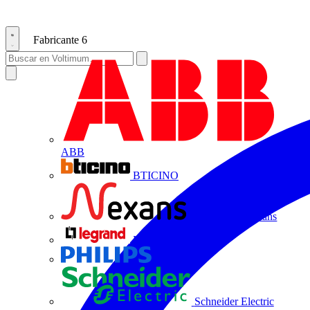
Fabricante
6
ABB
BTICINO
Centelsa by Nexans
Legrand
Philips
Schneider Electric