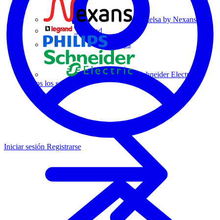
Centelsa by Nexans
Legrand
Philips
Schneider Electric
Todos los socios
Iniciar sesión
Registrarse