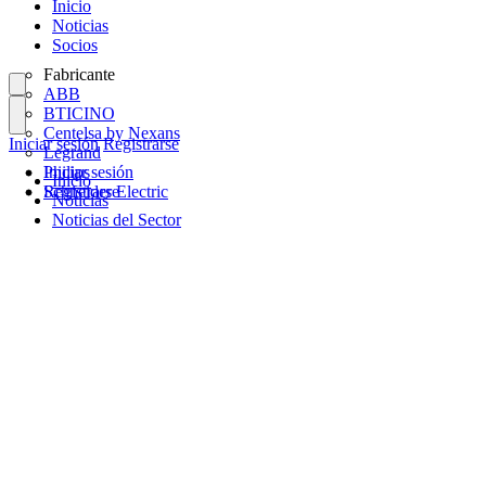
Inicio
Noticias
Socios
Fabricante
ABB
BTICINO
Centelsa by Nexans
Iniciar sesión
Registrarse
Legrand
Philips
Iniciar sesión
Inicio
Schneider Electric
Registrarse
Noticias
Noticias del Sector