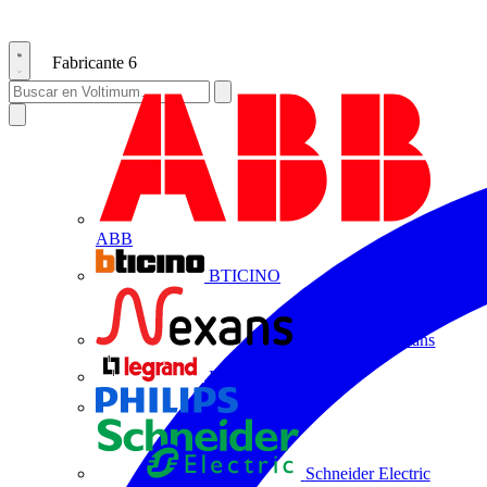
Fabricante
6
ABB
BTICINO
Centelsa by Nexans
Legrand
Philips
Schneider Electric