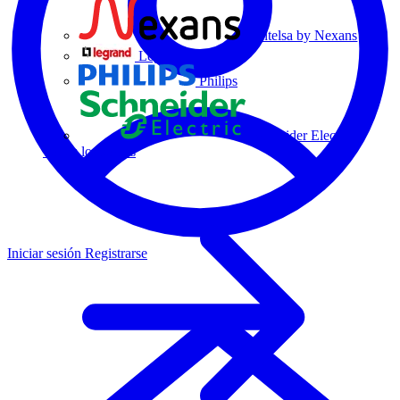
Centelsa by Nexans
Legrand
Philips
Schneider Electric
Todos los socios
Iniciar sesión
Registrarse