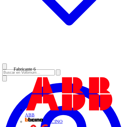
Fabricante
6
ABB
BTICINO