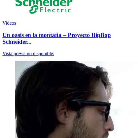
Videos
Un oasis en la montaña – Proyecto BipBop
Schneider...
Vista previa no disponible.