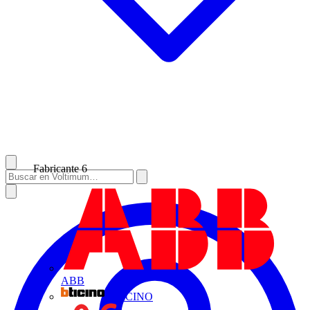
Fabricante
6
ABB
BTICINO