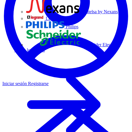
Centelsa by Nexans
Legrand
Philips
Schneider Electric
Todos los socios
Iniciar sesión
Registrarse