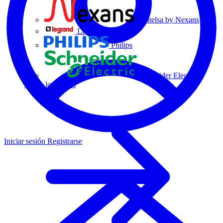
Centelsa by Nexans
Legrand
Philips
Schneider Electric
Todos los socios
Iniciar sesión
Registrarse