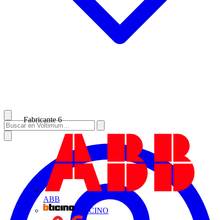
Fabricante
6
ABB
BTICINO