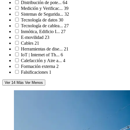
Distribución de pote...
64
Medición y Verificac...
39
Sistemas de Segurida...
32
Tecnología de datos
30
Tecnología de cablea...
27
Inmótica, Edificio I...
27
E-movilidad
23
Cables
21
Herramientas de dise...
21
IoT | Internet of Th...
6
Calefacción y Aire a...
4
Formación externa
2
Falsificaciones
1
Ver 14 Más
Ver Menos